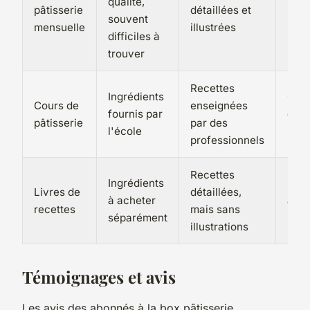
qualité,
pâtisserie
détaillées et
spéc
souvent
mensuelle
illustrées
incl
difficiles à
trouver
Recettes
Ingrédients
Outi
Cours de
enseignées
fournis par
disp
pâtisserie
par des
l'école
sur 
professionnels
Recettes
Ingrédients
Outi
Livres de
détaillées,
à acheter
ache
recettes
mais sans
séparément
sép
illustrations
Témoignages et avis
Les avis des abonnés à la box pâtisserie