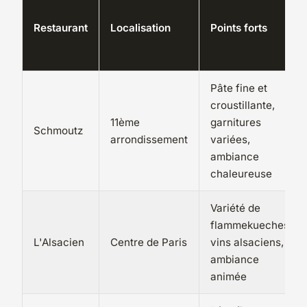
Restaurant
Localisation
Points forts
Pâte fine et
croustillante,
11ème
garnitures
Schmoutz
arrondissement
variées,
ambiance
chaleureuse
Variété de
flammekueches,
L'Alsacien
Centre de Paris
vins alsaciens,
ambiance
animée