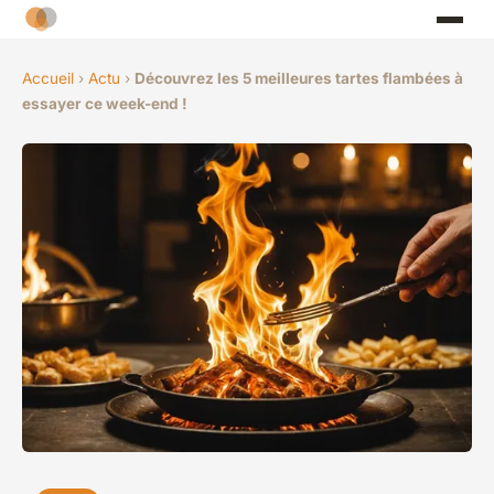
Accueil
›
Actu
›
Découvrez les 5 meilleures tartes flambées à
essayer ce week-end !