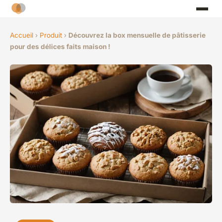
Accueil
›
Produit
›
Découvrez la box mensuelle de pâtisserie
pour des délices faits maison !