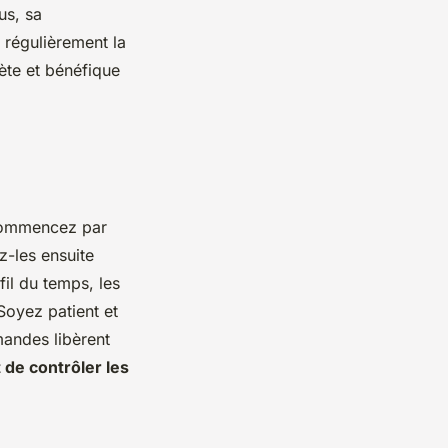
us, sa
r régulièrement la
ète et bénéfique
ommencez par
z-les ensuite
il du temps, les
Soyez patient et
mandes libèrent
de contrôler les