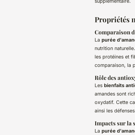
supplémentaire.
Propriétés n
Comparaison de
La
purée d'aman
nutrition naturel
les protéines et 
comparaison, la pu
Rôle des antio
Les
bienfaits an
amandes sont rich
oxydatif. Cette c
ainsi les défenses
Impacts sur la s
La
purée d'amand