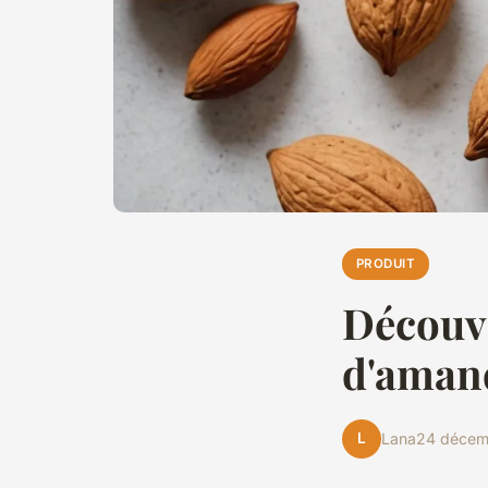
PRODUIT
Découvr
d'amand
L
Lana
24 décem