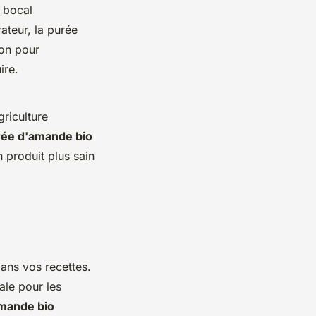
 bocal
rateur, la purée
ion pour
ire.
riculture
rée d'amande bio
 produit plus sain
dans vos recettes.
ale pour les
mande bio