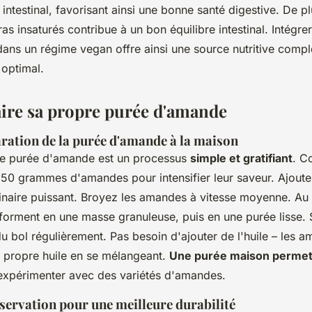
it intestinal, favorisant ainsi une bonne santé digestive. De pl
s insaturés contribue à un bon équilibre intestinal. Intégre
ns un régime vegan offre ainsi une source nutritive compl
 optimal.
re sa propre purée d'amande
ration de la purée d'amande à la maison
re purée d'amande est un processus
simple et gratifiant
. C
250 grammes d'amandes pour intensifier leur saveur. Ajoute
inaire puissant. Broyez les amandes à vitesse moyenne. Au f
orment en une masse granuleuse, puis en une purée lisse. 
u bol régulièrement. Pas besoin d'ajouter de l'huile – les a
r propre huile en se mélangeant.
Une purée maison permet 
expérimenter avec des variétés d'amandes.
servation pour une meilleure durabilité