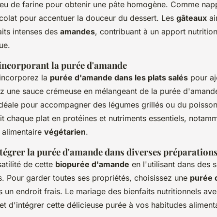
peu de farine pour obtenir une pâte homogène. Comme nap
colat pour accentuer la douceur du dessert. Les
gâteaux
ai
aits intenses des
amandes
, contribuant à un apport nutritio
ue.
 incorporant la purée d'amande
 incorporez la
purée d'amande dans les plats salés
pour aj
ez une sauce crémeuse en mélangeant de la purée d'amande 
 idéale pour accompagner des légumes grillés ou du poisson.
t chaque plat en protéines et nutriments essentiels, notam
 alimentaire
végétarien
.
tégrer la purée d'amande dans diverses préparation
atilité de cette
biopurée d'amande
en l'utilisant dans des
. Pour garder toutes ses propriétés, choisissez une
purée 
 un endroit frais. Le mariage des bienfaits nutritionnels av
et d'intégrer cette délicieuse purée à vos habitudes alimenta