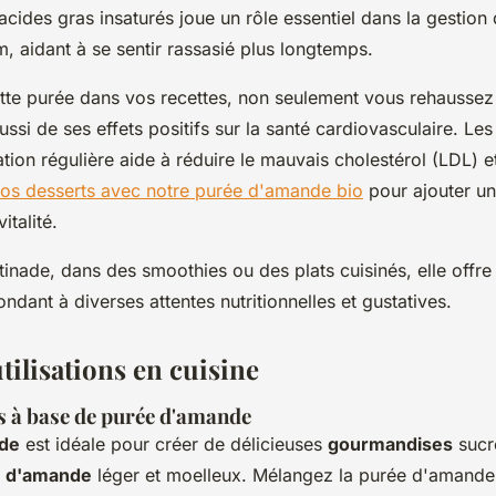
 acides gras insaturés joue un rôle essentiel dans la gestion 
m, aidant à se sentir rassasié plus longtemps.
tte purée dans vos recettes, non seulement vous rehaussez 
ssi de ses effets positifs sur la santé cardiovasculaire. Le
on régulière aide à réduire le mauvais cholestérol (LDL) et
os desserts avec notre purée d'amande bio
pour ajouter u
italité.
rtinade, dans des smoothies ou des plats cuisinés, elle offr
dant à diverses attentes nutritionnelles et gustatives.
utilisations en cuisine
s à base de purée d'amande
de
est idéale pour créer de délicieuses
gourmandises
sucr
e d'amande
léger et moelleux. Mélangez la purée d'amande