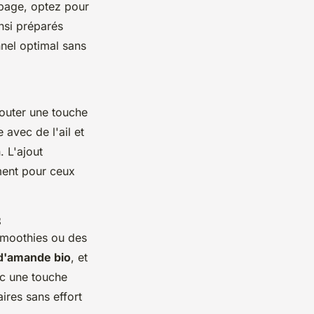
page, optez pour
nsi préparés
nnel optimal sans
outer une touche
avec de l'ail et
 L'ajout
ment pour ceux
s
 smoothies ou des
d'amande bio
, et
ec une touche
ires sans effort