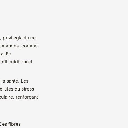
, privilégiant une
des amandes, comme
ux
. En
fil nutritionnel.
 la santé. Les
llules du stress
ulaire, renforçant
Ces fibres