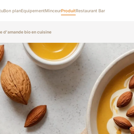
tu
Bon plan
Equipement
Minceur
Produit
Restaurant Bar
ée d'amande bio en cuisine