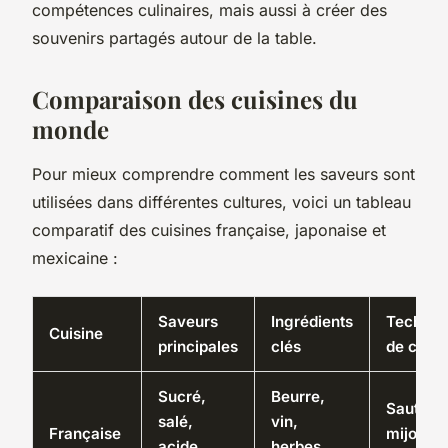
compétences culinaires, mais aussi à créer des
souvenirs partagés autour de la table.
Comparaison des cuisines du
monde
Pour mieux comprendre comment les saveurs sont
utilisées dans différentes cultures, voici un tableau
comparatif des cuisines française, japonaise et
mexicaine :
Saveurs
Ingrédients
Techniq
Cuisine
principales
clés
de cuis
Sucré,
Beurre,
Sautés,
salé,
vin,
Française
mijotés,
acide,
herbes,