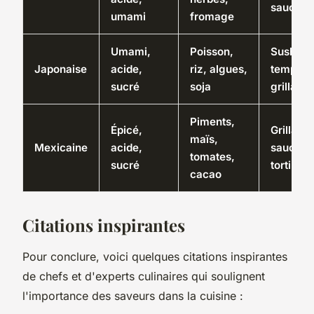
sauces
umami
fromage
Umami,
Poisson,
Sushi,
Japonaise
acide,
riz, algues,
tempura
sucré
soja
grillade
Piments,
Épicé,
Grillade
maïs,
Mexicaine
acide,
sauces,
tomates,
sucré
tortillas
cacao
Citations inspirantes
Pour conclure, voici quelques citations inspirantes
de chefs et d'experts culinaires qui soulignent
l'importance des saveurs dans la cuisine :