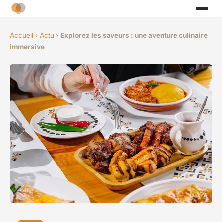
Accueil
›
Actu
›
Explorez les saveurs : une aventure culinaire
immersive